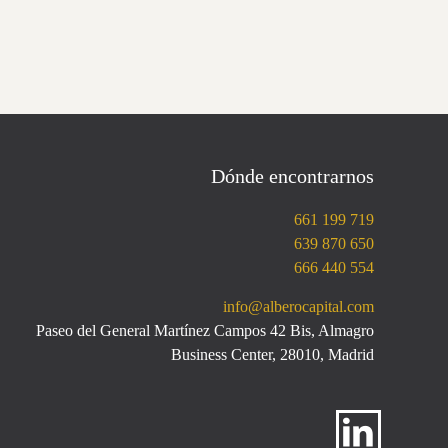
Dónde encontrarnos
661 199 719
639 870 650
666 440 554
info@alberocapital.com
Paseo del General Martínez Campos 42 Bis, Almagro
Business Center, 28010, Madrid