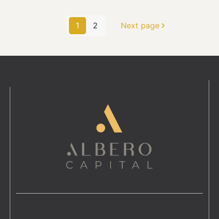
1
2
Next page